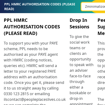
Ogłoszenie serwisowe
:
PPL HMRC AUTHORISATION CODES (PLEASE
Zminimalizo
READ)
PPL HMRC
Drop In
Pe
AUTHORISATION CODES
Sessions
Su
(PLEASE READ)
Me
To give the
social work
To support you with your PAYE
This
teams or
scheme, PPL needs to be
pro
clients an
authorised as your PAYE agent
the
opportunity
with HMRC (coding notices,
opp
to speak with
queries etc). HMRC will send a
to j
an adviser
letter to your registered PAYE
othe
face-to-face
address with an authorisation
rece
through
code. Once you get it, please send
dire
either a
it to us straight away by calling
pay
bookable or
0330 123 2815 or emailing
drop-in
ilscontact@peopleplaceslives.co.uk
The 
appointment.