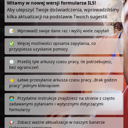
Witamy w nowej wersji formularza ILS!
Aby ulepszyć Twoje doświadczenia, wprowadziliśmy
kilka aktualizacji na podstawie Twoich sugestii.
📝
Wprowadź swoje dane raz i wyślij wiele zapytań
✅
Więcej możliwości opisania zapytania, co
przyspiesza uzyskanie pomocy
🕜
Prześlij tyle arkuszy czasu pracy, ile potrzebujesz,
bez ograniczeń
👆
Łatwe przesyłanie arkusza czasu pracy „Brak godzin
pracy” jednym kliknięciem
👩‍💻
Przydatne instrukcje znajdziesz na stronie z często
zadawanymi pytaniami i wytycznymi dotyczącymi
formularzy
📢
Zobacz ważne aktualizacje w naszym banerze
Ogłoszenia serwisowe