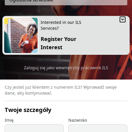
Interested in our ILS
Services?
Register Your
Interest
Zaloguj się jako wewnętrzny pracownik ILS
Sign in with your I.L.S. number
Czy jesteś już klientem z numerem ILS? Wprowadź swoje
dane, aby kontynuować.
Twoje szczegóły
Imię
Nazwisko