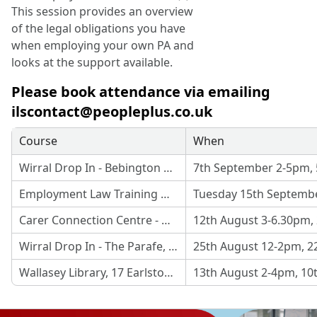
This session provides an overview
of the legal obligations you have
when employing your own PA and
looks at the support available.
Please book attendance via emailing
ilscontact@peopleplus.co.uk
Course
When
Wirral Drop In - Bebington Civic Centre, Towh Hall, Civic Way, Wirral CH63 7PT
Employment Law Training Workshop - Microsoft Teams (Online)
Carer Connection Centre - Greasby Library - 132 Greasby Rd, Greasby, Wirral CH49 3AT
Wirral Drop In - The Parafe, Hoylake Community Centre, 31 Hoyle Road, CH47 3AG
Wallasey Library, 17 Earlston Road New Brighton CH45 5DX