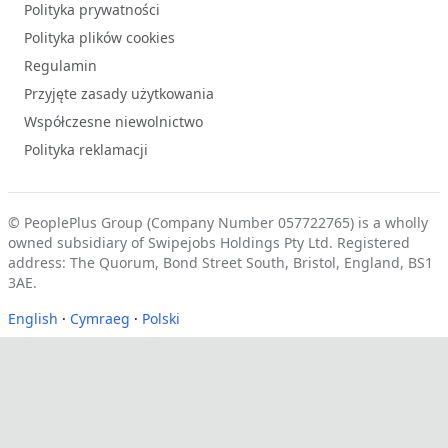
Polityka prywatności
Polityka plików cookies
Regulamin
Przyjęte zasady użytkowania
Współczesne niewolnictwo
Polityka reklamacji
© PeoplePlus Group (Company Number 057722765) is a wholly
owned subsidiary of Swipejobs Holdings Pty Ltd. Registered
address: The Quorum, Bond Street South, Bristol, England, BS1
3AE.
English
·
Cymraeg
·
Polski
Zgoda na pliki cookie
Używamy niezbędnych plików cookie, aby nasza witryna dzia