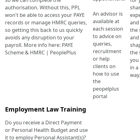
so we can complete the
for 
authorisation. Without this, PPL
sha
An advisor is
won't be able to access your PAYE
exp
available at
records or manage HMRC queries,
and 
each session
so getting this back to us quickly
the
to advice on
avoids any disruption to your
and
queries,
payroll. More info here: PAYE
sha
recruitment
Scheme & HMRC | PeoplePlus
the 
or help
you 
clients on
in a
how to use
the
peopelplus
portal
Employment Law Training
Do you receive a Direct Payment
or Personal Health Budget and use
it to employ Personal Assistant(s)?